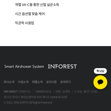
개별 UV-C를 통한 신발 살균소독
시간 옵션별 맞춤 케어
직관적 사용법
톡상담
회사소개
사업소개
제품소개
공지사항
문의하기
INFOREST
(주)원어스
3488801821
대표 : 김예지
T: 031. 8077. 9782
경기도 화성시 동탄순환대로 830 SK V1 center B150호
© 2021 ONE.EARTH All Rights Reserved.